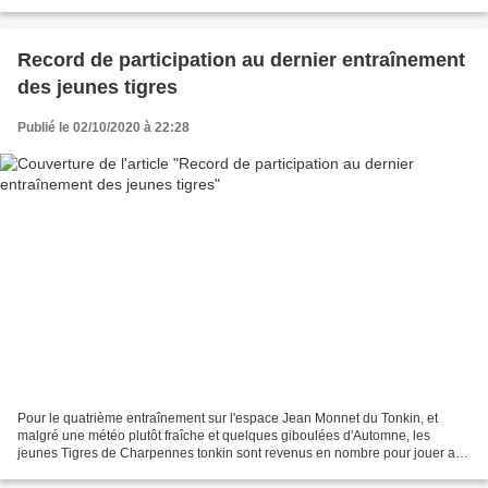
Youri Djorkaeff. Au programme : échauffement...
Record de participation au dernier entraînement
des jeunes tigres
Publié le 02/10/2020 à 22:28
Pour le quatrième entraînement sur l'espace Jean Monnet du Tonkin, et
malgré une météo plutôt fraîche et quelques giboulées d'Automne, les
jeunes Tigres de Charpennes tonkin sont revenus en nombre pour jouer au
ballon Ovale. Le Président Dale Harrison...