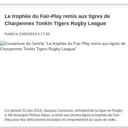
devrez emmener une pièce d'identité...
Le trophée du Fair-Play remis aux tigres de
Charpennes Tonkin Tigers Rugby League
Publié le 24/06/2019 à 17:48
Ce samedi 22 juin 2019, Jacques Cavezzan, président de la ligue de Rugby
à XIII Auvergne-Rhône-Alpes, a remis aux jeunes tigres le trophée du Fair-
Play pour leur (très) bonne évolution et comportement au cours de cette
saison. Le choix de notre club est...