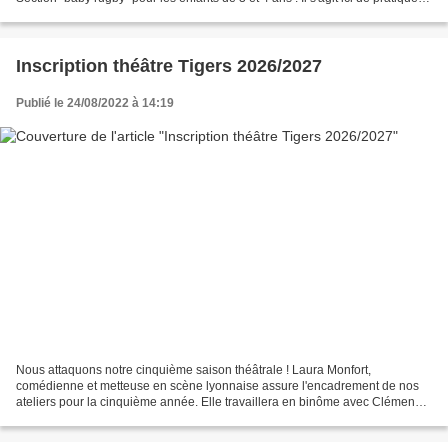
le rugby en binôme avec un parent...
Inscription théâtre Tigers 2026/2027
Publié le 24/08/2022 à 14:19
Nous attaquons notre cinquième saison théâtrale ! Laura Monfort,
comédienne et metteuse en scène lyonnaise assure l'encadrement de nos
ateliers pour la cinquième année. Elle travaillera en binôme avec Clémence
Baltazard, comédienne, autrice et metteuse...