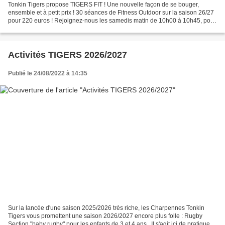
Tonkin Tigers propose TIGERS FIT ! Une nouvelle façon de se bouger,
ensemble et à petit prix ! 30 séances de Fitness Outdoor sur la saison 26/27
pour 220 euros ! Rejoignez-nous les samedis matin de 10h00 à 10h45, pour
une session de remise en forme en...
Activités TIGERS 2026/2027
Publié le 24/08/2022 à 14:35
Sur la lancée d'une saison 2025/2026 très riche, les Charpennes Tonkin
Tigers vous promettent une saison 2026/2027 encore plus folle : Rugby
Section "baby rugby" pour les enfants de 3 et 4 ans . Il s'agit ici de pratiquer