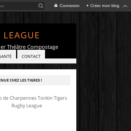
Connexion
+
Créer mon blog
Y LEAGUE
elier Théâtre Compostage
SANTÉ
CONTACT
NUE CHEZ LES TIGRES !