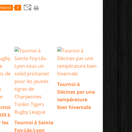
Repost
0
Tournoi à
Décines par une
température
urnoi
bien hivernale
III à
 les
Tournoi à Sainte
Foy-Lès-Lyon