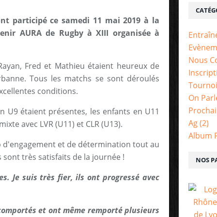
CATÉG
nt participé ce samedi 11 mai 2019 à la
enir AURA de Rugby à XIII organisée à
Entraî
Evènem
Nous C
ayan, Fred et Mathieu étaient heureux de
Inscrip
urbanne. Tous les matchs se sont déroulés
Tourno
xcellentes conditions.
On Parl
Prochai
 U9 étaient présentes, les enfants en U11
Ag
(2)
mixte avec LVR (U11) et CLR (U13).
Album 
 d'engagement et de détermination tout au
sont très satisfaits de la journée !
NOS P
es. Je suis très fier, ils ont progressé avec
 comportés et ont même remporté plusieurs