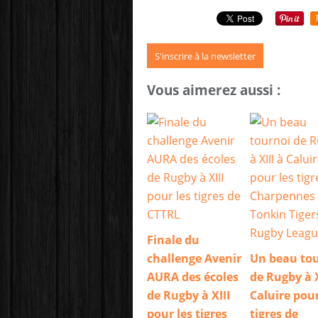
S'inscrire à la newsletter
Vous aimerez aussi :
Finale du
challenge Avenir
Un beau to
AURA des écoles
de Rugby à X
de Rugby à XIII
Caluire pour
pour les tigres
tigres de