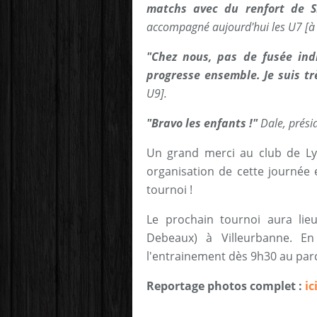
matchs avec du renfort de 
accompagné aujourd'hui les U7 [à
"Chez nous, pas de fusée ind
progresse ensemble. Je suis tr
U9].
"Bravo les enfants !"
Dale, présid
Un grand merci au club de Ly
organisation de cette journée 
tournoi !
Le prochain tournoi aura lie
Debeaux) à Villeurbanne. E
l'entrainement dès 9h30 au parc
Reportage photos complet :
ici