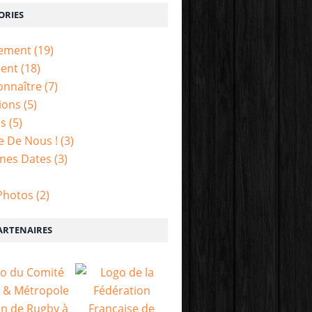
ORIES
nement
(19)
ent
(18)
onnaître
(7)
tions
(5)
is
(5)
e De Nous !
(3)
nes Dates
(3)
Photos
(2)
ARTENAIRES