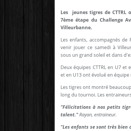
Les jeunes tigres de CTTRL o
7ème étape du Challenge Av
Villeurbanne.
Les enfants, accompagnés de R
venir jouer ce samedi à Ville
sous un grand soleil et dans d'e
Deux équipes CTTRL en U7 et en
et en U13 ont évolué en équipe 
Les tigres ont montré beaucoup
long du tournoi. Les entraineurs 
"Félicitations à nos petits tigr
talent."
Rayan, entraineur.
"Les enfants se sont très bien