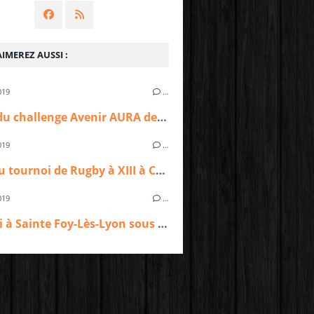
IMEREZ AUSSI :
019
…
Finale du challenge Avenir AURA des écoles de Rugby à XIII pour les tigres de CTTRL
019
…
Un beau tournoi de Rugby à XIII à Caluire pour les tigres de Charpennes Tonkin Tigers Rugby League
019
…
Tournoi à Sainte Foy-Lès-Lyon sous un soleil printanier pour les jeunes tigres de Charpennes Tonkin Tigers Rugby League