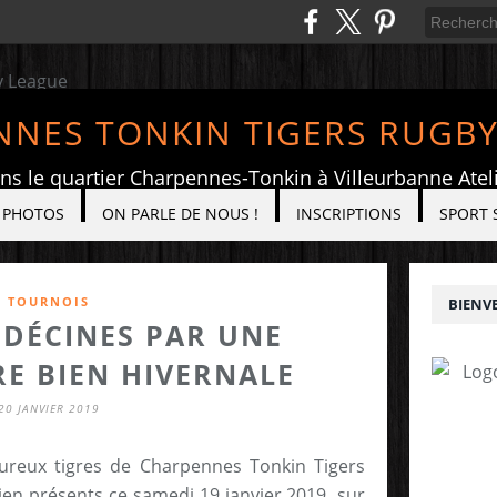
NES TONKIN TIGERS RUGB
ans le quartier Charpennes-Tonkin à Villeurbanne At
PHOTOS
ON PARLE DE NOUS !
INSCRIPTIONS
SPORT 
TOURNOIS
BIENVE
 DÉCINES PAR UNE
E BIEN HIVERNALE
20 JANVIER 2019
aleureux tigres de Charpennes Tonkin Tigers
ien présents ce samedi 19 janvier 2019 sur