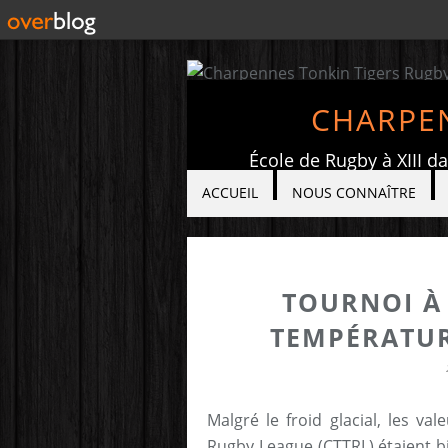
CHARPEN
École de Rugby à XIII d
ACCUEIL
NOUS CONNAÎTRE
TOURNOI À
TEMPÉRATUR
Malgré le froid glacial, les v
Rugby League (CTTRL) étaient b