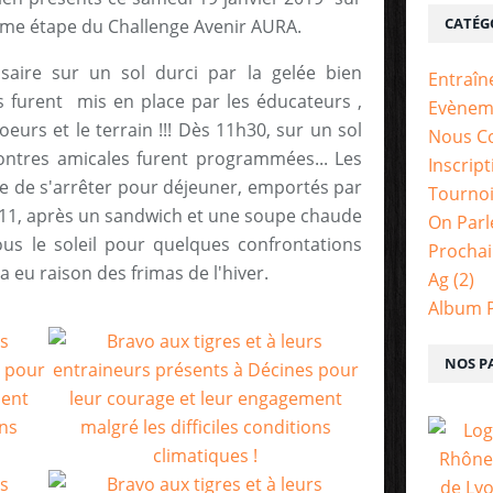
CATÉG
4ème étape du Challenge Avenir AURA.
aire sur un sol durci par la gelée bien
Entraî
rs furent mis en place par les éducateurs ,
Evènem
coeurs et le terrain !!! Dès 11h30, sur un sol
Nous C
ontres amicales furent programmées... Les
Inscrip
 de s'arrêter pour déjeuner, emportés par
Tourno
 U11, après un sandwich et une soupe chaude
On Parl
ous le soleil pour quelques confrontations
Prochai
a eu raison des frimas de l'hiver.
Ag
(2)
Album 
NOS P