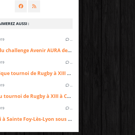
IMEREZ AUSSI :
019
…
Finale du challenge Avenir AURA des écoles de Rugby à XIII pour les tigres de CTTRL
019
…
Magnifique tournoi de Rugby à XIII à Villeurbanne pour les tigres de Charpennes Tonkin Tigers Rugby League
019
…
Un beau tournoi de Rugby à XIII à Caluire pour les tigres de Charpennes Tonkin Tigers Rugby League
019
…
Tournoi à Sainte Foy-Lès-Lyon sous un soleil printanier pour les jeunes tigres de Charpennes Tonkin Tigers Rugby League