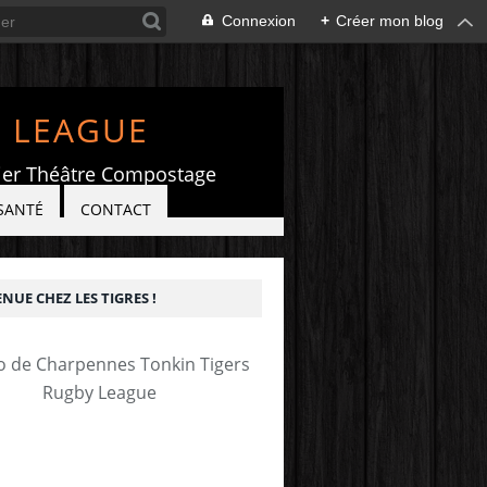
Connexion
+
Créer mon blog
Y LEAGUE
elier Théâtre Compostage
SANTÉ
CONTACT
NUE CHEZ LES TIGRES !