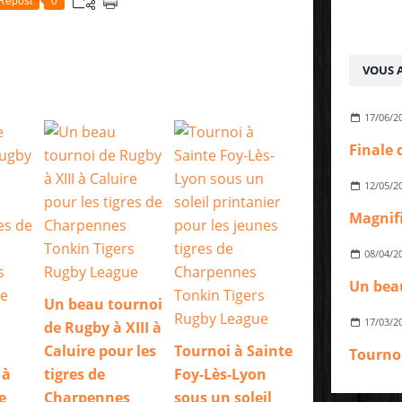
Repost
0
VOUS A
17/06/2
12/05/2
08/04/2
Un beau tournoi
17/03/2
de Rugby à XIII à
Caluire pour les
Tournoi à Sainte
 à
tigres de
Foy-Lès-Lyon
e
Charpennes
sous un soleil