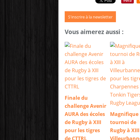
S'inscrire à la newsletter
Vous aimerez aussi :
Finale du
challenge Avenir
AURA des écoles
Magnifique
de Rugby à XIII
tournoi de
pour les tigres
Rugby à XIII
de CTTRL
Villeurbann