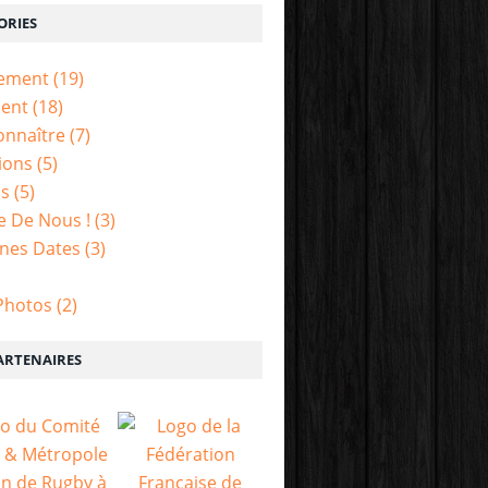
ORIES
nement
(19)
ent
(18)
onnaître
(7)
tions
(5)
is
(5)
e De Nous !
(3)
nes Dates
(3)
Photos
(2)
ARTENAIRES